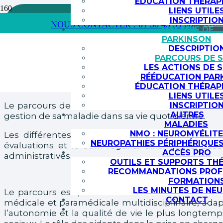
ÉDUCATION THÉRAP
LIENS UTILE
INSCRIPTIO
Actua
NOUS CONTACTER : 01 58 43 39 00
MALADIE DE
PARKINSON
DESCRIPTIO
PARCOURS DE S
LES ACTIONS DE S
RÉÉDUCATION PAR
ÉDUCATION THÉRAP
LIENS UTILE
Le parcours de soins est l’ensemble des étapes e
INSCRIPTIO
AUTRES
gestion de sa maladie dans sa vie quotidienne.
MALADIES
NMO : NEUROMYÉLITE
Les différentes étapes concernent ainsi le dia
NEUROPATHIES PÉRIPHÉRIQUE
évaluations et le suivi régulier ainsi que si b
ACCÈS PRO
administratives.
OUTILS ET SUPPORTS TH
RECOMMANDATIONS PROF
FORMATION
LES MINUTES DE NE
Le parcours est personnalisé et évolue en fonct
CONTACT
médicale et paramédicale multidisciplinaire, adapt
l’autonomie et la qualité de vie le plus longtem