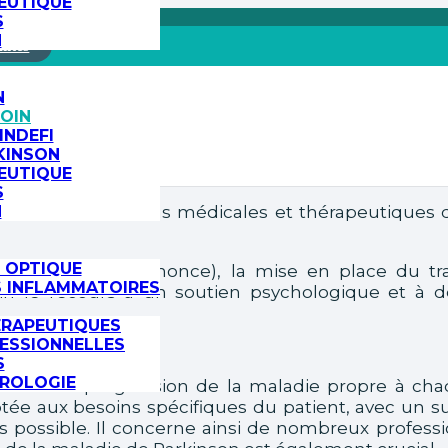
EUTIQUE
S
N
lités
PARCOURS DE SOIN
N
OIN
INDEFI
KINSON
EUTIQUE
S
t des interventions médicales et thérapeutiques qu
N
 OPTIQUE
gnostic (et son annonce), la mise en place du t
S INFLAMMATOIRES
esoin le recours à un soutien psychologique et à
ÉRAPEUTIQUES
ESSIONNELLES
S
UROLOGIE
ion de la progression de la maladie propre à ch
ée aux besoins spécifiques du patient, avec un sui
ps possible. Il concerne ainsi de nombreux profess